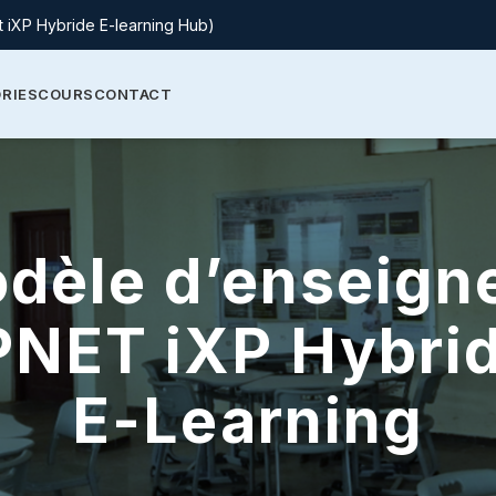
t iXP Hybride E-learning Hub)
RIES
COURS
CONTACT
dèle d’enseig
PNET iXP Hybri
E-Learning