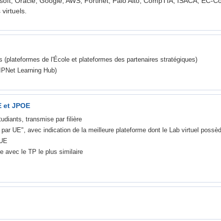
osoft, Oracle, Google, AWS, Fortinet, Palo Alto, CompTIA, ISACA, EC-Co
virtuels.
 (plateformes de l'École et plateformes des partenaires stratégiques)
(IPNet Learning Hub)
E et JPOE
udiants, transmise par filière
r UE", avec indication de la meilleure plateforme dont le Lab virtuel possède
 UE
 avec le TP le plus similaire