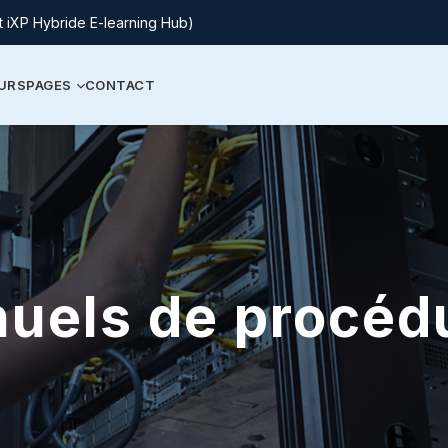
t iXP Hybride E-learning Hub)
URS
PAGES
CONTACT
uels de procéd