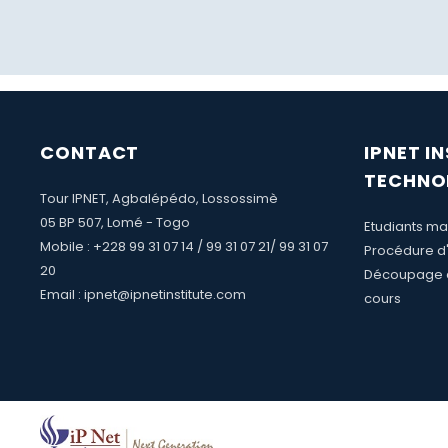
CONTACT
IPNET I
TECHNO
Tour IPNET, Agbalépédo, Lossossimè
05 BP 507, Lomé - Togo
Etudiants mai
Mobile : +228 99 31 07 14 / 99 31 07 21/ 99 31 07
Procédure d'
20
Découpage 
Email : ipnet@ipnetinstitute.com
cours