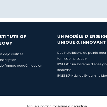
UN MODÈLE D'ENSEI
NSTITUTE OF
UNIQUE & INNOVANT
LOGY
Des installations de pointe pour
s déjà certifiés
formation pratique
inscription
IPNET iXP, un système d'enseig
de l'année académique en
innovant
IPNET iXP Hybride E-learning Mo
Accueil
Contact
Procédure d'inscription