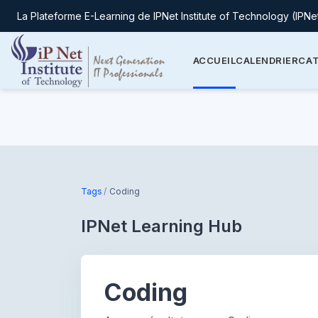
La Plateforme E-Learning de IPNet Institute of Technology (IPNe
ACCUEIL
CALENDRIER
CAT
Passer au contenu principal
Tags
Coding
IPNet Learning Hub
Coding