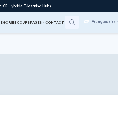
t iXP Hybride E-learning Hub)
Français ‎(fr)‎
ÉGORIES
COURS
PAGES
CONTACT
Rechercher
Rechercher