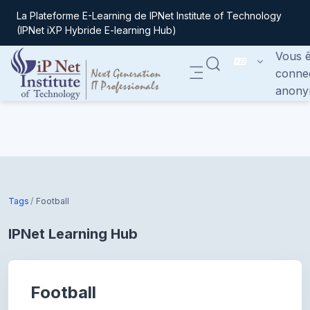
La Plateforme E-Learning de IPNet Institute of Technology
(IPNet iXP Hybride E-learning Hub)
Vous ê
ACTIVER/DÉSACTIVER
conne
Panneau latéral
anony
Passer au contenu principal
Tags
Football
IPNet Learning Hub
Football