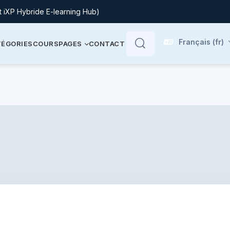
t iXP Hybride E-learning Hub)
Français ‎(fr)‎
ÉGORIES
COURS
PAGES
CONTACT
Rechercher
Rechercher