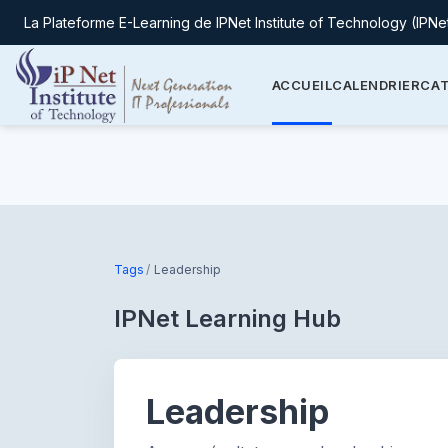
La Plateforme E-Learning de IPNet Institute of Technology (IPNe
ACCUEIL
CALENDRIER
CAT
Passer au contenu principal
Tags
Leadership
IPNet Learning Hub
Leadership