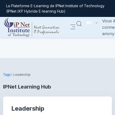
La Plateforme E-Learning de IPNet Institute of Technology
(IPNet iXP Hybride E-learning Hub)
Vous ê
ACTIVER/DÉSACTIVER
conne
Panneau latéral
anony
Passer au contenu principal
Tags
Leadership
IPNet Learning Hub
Leadership