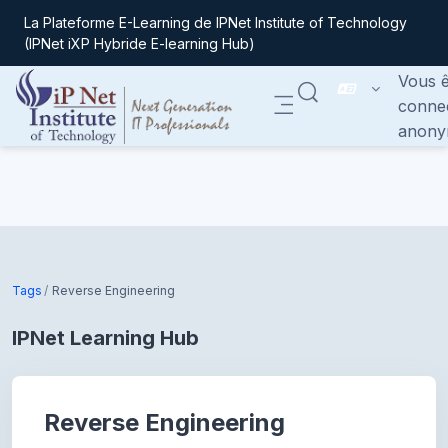
La Plateforme E-Learning de IPNet Institute of Technology
(IPNet iXP Hybride E-learning Hub)
Vous ê
ACTIVER/DÉSACTIVER
conne
Panneau latéral
anony
Passer au contenu principal
Tags
Reverse Engineering
IPNet Learning Hub
Reverse Engineering