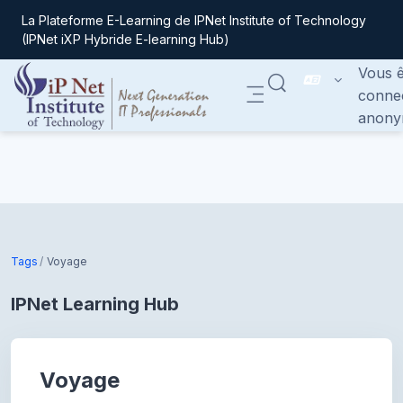
La Plateforme E-Learning de IPNet Institute of Technology
(IPNet iXP Hybride E-learning Hub)
Vous ê
ACTIVER/DÉSACTIVER
conne
Panneau latéral
anony
Passer au contenu principal
Tags
Voyage
IPNet Learning Hub
Voyage