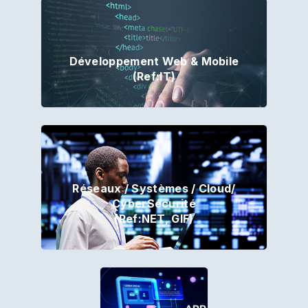
Développement Web & Mobile
(Ref:IT)
Réseaux / Systèmes / Cloud/
CyberSécurité
(Ref:NET, GIF)