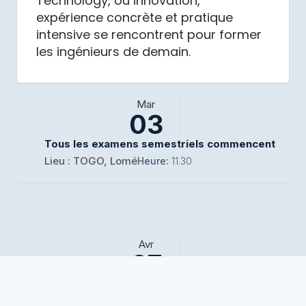
Technology, où innovation,
expérience concrète et pratique
intensive se rencontrent pour former
les ingénieurs de demain.
Mar
03
Tous les examens semestriels commencent
Lieu : TOGO, Lomé
Heure:
11.30
Avr
07
Tous les examens semestriels commencent
Lieu : TOGO, Lomé
Heure
14.30