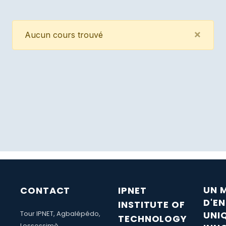
Clos
×
Aucun cours trouvé
UN 
CONTACT
IPNET
D'E
INSTITUTE OF
Tour IPNET, Agbalépédo,
UNI
TECHNOLOGY
Lossossimè