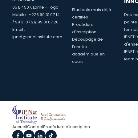
INN
05 BP 507, Lomé - Togo
Etudiants mais déjà
Mobile : +228 99 31 07 14
Des ins
certifiés
/ 99 31 07 21/ 99 31 07 20
pointe
Procédure
Email :
format
d'inscription
ipnet@ipnetinstitute.com
IPNET 
Découpage de
d'ense
l'année
IPNET i
académique en
learni
cours
Accueil
Contact
Procédure d'inscription