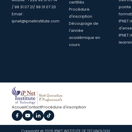
certifiés
/ 99 31 07 21/ 99 31 07 20
pointe
Procédure
Email :
format
d'inscription
ipnet@ipnetinstitute.com
IPNET 
Découpage de
d'ense
l'année
IPNET i
académique en
learni
cours
Accueil
Contact
Procédure d'inscription
Copyright @ 2026 IPNET INSTITUTE OF TECHNOLOGY.