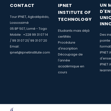
UN 
CONTACT
IPNET
D'E
INSTITUTE OF
Tour IPNET, Agbalépédo,
UNI
TECHNOLOGY
Lossossimè
INN
05 BP 507, Lomé - Togo
Etudiants mais déjà
Mobile : +228 99 31 07 14
Des ins
certifiés
/ 99 31 07 21/ 99 31 07 20
pointe
Procédure
Email :
format
d'inscription
ipnet@ipnetinstitute.com
IPNET 
Découpage de
d'ense
l'année
IPNET i
académique en
learni
cours