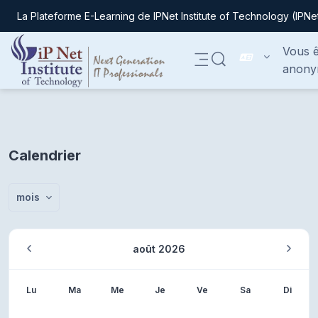
La Plateforme E-Learning de IPNet Institute of Technology (IPNe
Passer au contenu principal
Vous ê
ACTIVER/DÉSACTIVER
anony
Panneau latéral
Calendrier
mois
août 2026
Lundi
Mardi
Mercredi
Jeudi
Vendredi
Samedi
Diman
Lu
Ma
Me
Je
Ve
Sa
Di
Aucun événeme
Aucun 