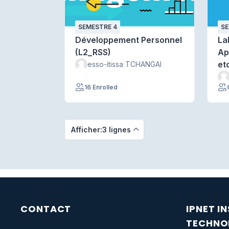
SEMESTRE 4
SE
Développement Personnel
La
(L2_RSS)
Ap
et
esso-itissa TCHANGAI
16 Enrolled
Afficher:3 lignes
CONTACT
IPNET I
TECHNO