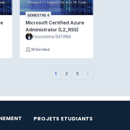
SEMESTRE 4
re
Microsoft Certified Azure
Administrator (L2_RSS)
Essossimna BATANA
16 Enrolled
1
2
3
(actuel)
Page suivante
GNEMENT
PROJETS ETUDIANTS