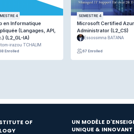
MESTRE 4
SEMESTRE 4
b en Informatique
Microsoft Certified Azu
pliquée (Langages, API,
Administrator (L2_CS)
c.) (L2_GL-IA)
Essossimna BATANA
tom-irazou TCHALIM
68 Enrolled
67 Enrolled
UN MODÈLE D'ENSEI
NSTITUTE OF
UNIQUE & INNOVANT
LOGY