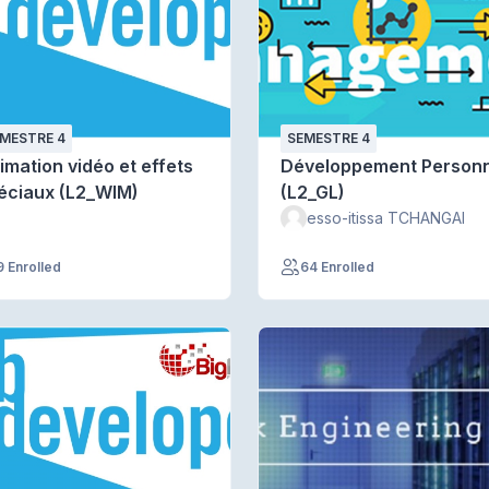
MESTRE 4
SEMESTRE 4
imation vidéo et effets
Développement Personn
éciaux (L2_WIM)
(L2_GL)
esso-itissa TCHANGAI
9 Enrolled
64 Enrolled