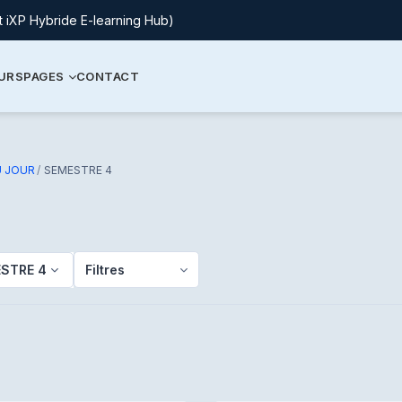
t iXP Hybride E-learning Hub)
URS
PAGES
CONTACT
U JOUR
SEMESTRE 4
STRE 4
Filtres