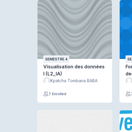
SEMESTRE 4
SE
Visualisation des données
Fo
I (L2_IA)
de
Kpatcha Tombana BABA
7 Enrolled