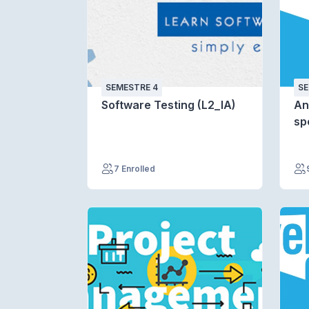
SEMESTRE 4
SE
Software Testing (L2_IA)
An
sp
7 Enrolled