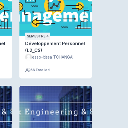
SEMESTRE 4
el
Développement Personnel
(L2_CS)
esso-itissa TCHANGAI
66 Enrolled