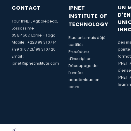
UN 
CONTACT
IPNET
D'E
INSTITUTE OF
Tour IPNET, Agbalépédo,
UNI
TECHNOLOGY
Lossossimè
INN
05 BP 507, Lomé - Togo
Etudiants mais déjà
Mobile : +228 99 31 07 14
Des ins
certifiés
/ 99 31 07 21/ 99 31 07 20
pointe
Procédure
Email :
format
d'inscription
ipnet@ipnetinstitute.com
IPNET 
Découpage de
d'ense
l'année
IPNET i
académique en
learni
cours