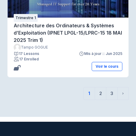
Trimestre 1
Architecture des Ordinateurs & Systèmes
d’Exploitation (IPNET LPGL-15/LPRC-15 18 MAI
2025 Trim 1)
Tampo GOGUE
17 Lessons
Mis à jour :: Jun 2025
17 Enrolled
Voir le cours
1
2
3
(actuel)
Page 