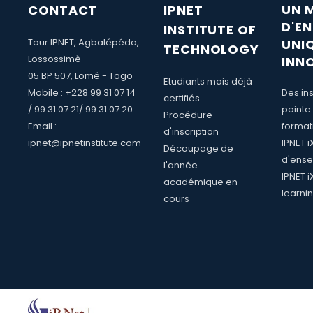
UN 
CONTACT
IPNET
D'E
INSTITUTE OF
Tour IPNET, Agbalépédo,
UNI
TECHNOLOGY
Lossossimè
INN
05 BP 507, Lomé - Togo
Etudiants mais déjà
Mobile : +228 99 31 07 14
Des ins
certifiés
/ 99 31 07 21/ 99 31 07 20
pointe
Procédure
Email :
format
d'inscription
ipnet@ipnetinstitute.com
IPNET 
Découpage de
d'ense
l'année
IPNET i
académique en
learni
cours