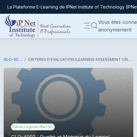
La Plateforme E-Learning de IPNet Institute of Technology (IPNe
Passer au contenu principal
Vous êtes conne
ACTIVER/DÉSACTIVER
anonymement
Panneau latéral
GLO-4002
CRITERES D'EVALUATION (LEARNING ASSESSMENT CRITERIA)
Génie Logiciel (Ref:SE)
GLO-4002 : Qualité et Métrique du Logiciel