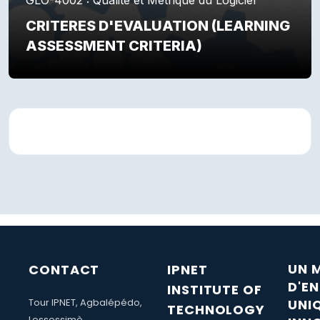
CRITERES D'EVALUATION (LEARNING
ASSESSMENT CRITERIA)
Résumé de section
UN 
CONTACT
IPNET
D'E
INSTITUTE OF
Tour IPNET, Agbalépédo,
UNI
TECHNOLOGY
Lossossimè