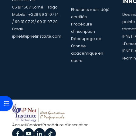
INN
05 BP 507, Lomé - Togo
Etudiants mais déjà
Mobile : +228 99 31 07 14
Des ins
certifiés
/ 99 31 07 21/ 99 31 07 20
pointe
Procédure
Email :
format
d'inscription
ipnet@ipnetinstitute.com
IPNET 
Découpage de
d'ense
l'année
IPNET i
académique en
learni
cours
Ouvrir l’index du cours
Accueil
Contact
Procédure d'inscription