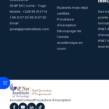
INN
05 BP 507, Lomé - Togo
Etudiants mais déjà
Mobile : +228 99 31 07 14
Des ins
certifiés
/ 99 31 07 21/ 99 31 07 20
pointe
Procédure
Email :
format
d'inscription
ipnet@ipnetinstitute.com
IPNET 
Découpage de
d'ense
l'année
IPNET i
académique en
learni
cours
Ouvrir l’index du cours
Accueil
Contact
Procédure d'inscription