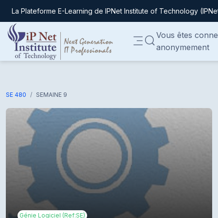
La Plateforme E-Learning de IPNet Institute of Technology (IPNe
Passer au contenu principal
Vous êtes conne
ACTIVER/DÉSACTIVER
anonymement
Panneau latéral
SE 480
SEMAINE 9
Génie Logiciel (Ref:SE)