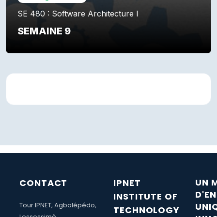
SE 480 : Software Architecture I
SEMAINE 9
Résumé de section
UN 
CONTACT
IPNET
D'E
INSTITUTE OF
Tour IPNET, Agbalépédo,
UNI
TECHNOLOGY
Lossossimè