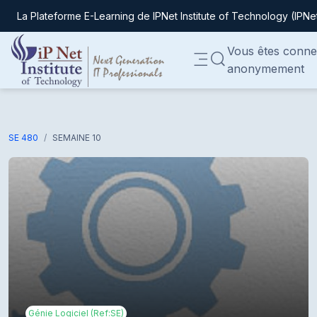
La Plateforme E-Learning de IPNet Institute of Technology (IPNe
Passer au contenu principal
Vous êtes conne
ACTIVER/DÉSACTIVER
anonymement
Panneau latéral
SE 480
SEMAINE 10
Génie Logiciel (Ref:SE)