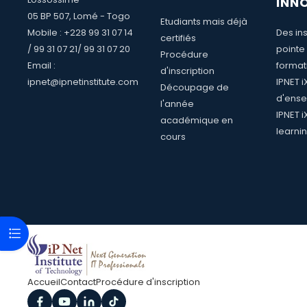
INN
05 BP 507, Lomé - Togo
Etudiants mais déjà
Mobile : +228 99 31 07 14
Des ins
certifiés
/ 99 31 07 21/ 99 31 07 20
pointe
Procédure
Email :
format
d'inscription
ipnet@ipnetinstitute.com
IPNET 
Découpage de
d'ense
l'année
IPNET i
académique en
learni
cours
Ouvrir l’index du cours
Accueil
Contact
Procédure d'inscription