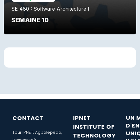
SE 480 : Software Architecture I
SEMAINE 10
Résumé de section
UN 
CONTACT
IPNET
D'E
INSTITUTE OF
Tour IPNET, Agbalépédo,
UNI
TECHNOLOGY
Lossossimè