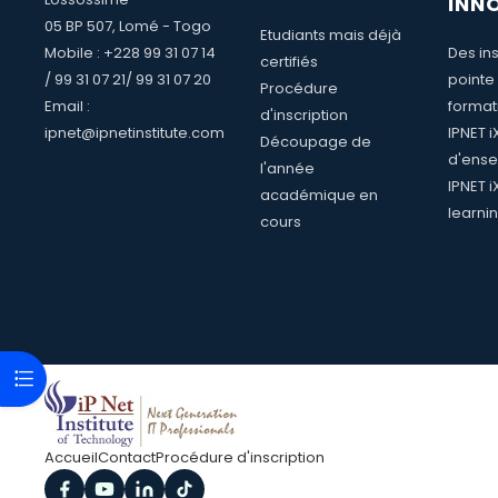
INN
05 BP 507, Lomé - Togo
Etudiants mais déjà
Mobile : +228 99 31 07 14
Des ins
certifiés
/ 99 31 07 21/ 99 31 07 20
pointe
Procédure
Email :
format
d'inscription
ipnet@ipnetinstitute.com
IPNET 
Découpage de
d'ense
l'année
IPNET i
académique en
learni
cours
Ouvrir l’index du cours
Accueil
Contact
Procédure d'inscription