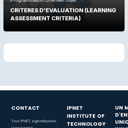
CRITERES D'EVALUATION (LEARNING
ASSESSMENT CRITERIA)
Résumé de section
UN 
CONTACT
IPNET
D'E
INSTITUTE OF
Tour IPNET, Agbalépédo,
UNI
TECHNOLOGY
Lossossimè