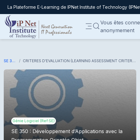
La Plateforme E-Learning de IPNet Institute of Technology (IPNe
Passer au contenu principal
Vous êtes conne
ACTIVER/DÉSACTIVER
anonymement
Panneau latéral
SE 350
CRITERES D'EVALUATION (LEARNING ASSESSMENT CRITERIA)
Génie Logiciel (Ref:SE)
SE 350 : Développement d’Applications avec la
Programmation Orientée Objet