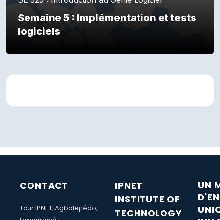
Semaine 5 : Implémentation et tests
logiciels
Résumé de section
UN 
CONTACT
IPNET
D'E
INSTITUTE OF
Tour IPNET, Agbalépédo,
UNI
TECHNOLOGY
Lossossimè