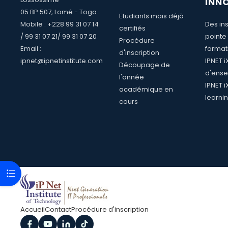
INN
05 BP 507, Lomé - Togo
Etudiants mais déjà
Mobile : +228 99 31 07 14
Des ins
certifiés
/ 99 31 07 21/ 99 31 07 20
pointe
Procédure
Email :
format
d'inscription
ipnet@ipnetinstitute.com
IPNET 
Découpage de
d'ense
l'année
IPNET i
académique en
learni
cours
Ouvrir l’index du cours
Accueil
Contact
Procédure d'inscription