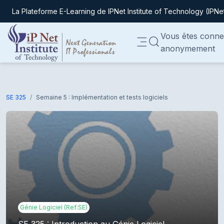
La Plateforme E-Learning de IPNet Institute of Technology (IPNe
Passer au contenu principal
Vous êtes conne
ACTIVER/DÉSACTIVER
anonymement
Panneau latéral
SE 325
Semaine 5 : Implémentation et tests logiciels
Génie Logiciel (Ref:SE)
SE 325 : Introduction au Génie Logiciel