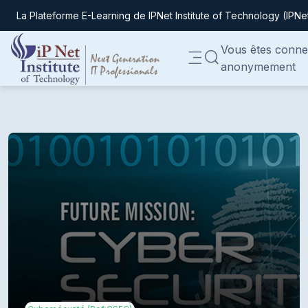
La Plateforme E-Learning de IPNet Institute of Technology (IPNe
Passer au contenu principal
Vous êtes conne
ACTIVER/DÉSACTIVER
anonymement
Panneau latéral