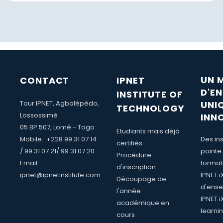
UN 
CONTACT
IPNET
D'E
INSTITUTE OF
Tour IPNET, Agbalépédo,
UNI
TECHNOLOGY
Lossossimè
INN
05 BP 507, Lomé - Togo
Etudiants mais déjà
Mobile : +228 99 31 07 14
Des ins
certifiés
/ 99 31 07 21/ 99 31 07 20
pointe
Procédure
Email :
format
d'inscription
ipnet@ipnetinstitute.com
IPNET 
Découpage de
d'ense
l'année
IPNET i
académique en
learni
cours