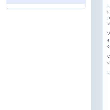
L
c
u
l
V
e
d
C
c
L