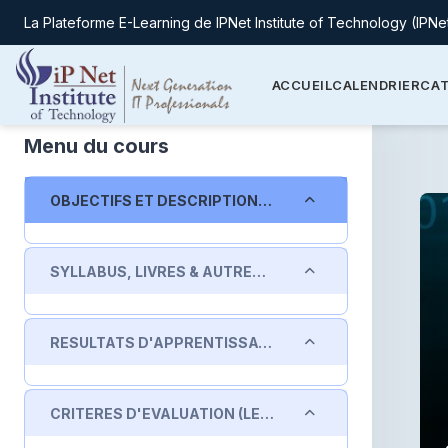
La Plateforme E-Learning de IPNet Institute of Technology (IPNe
Passer au contenu principal
ACCUEIL
CALENDRIER
CAT
Menu du cours
Replier
OBJECTIFS ET DESCRIPTION DU COURS
Replier
SYLLABUS, LIVRES & AUTRES SUPPORTS DE COURS
Replier
RESULTATS D'APPRENTISSAGE (LEARNING OUTCOMES)
Replier
CRITERES D'EVALUATION (LEARNING ASSESSMENT CRITERIA)