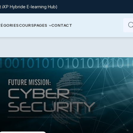
t iXP Hybride E-learning Hub)
ÉGORIES
COURS
PAGES
CONTACT
Re
Re