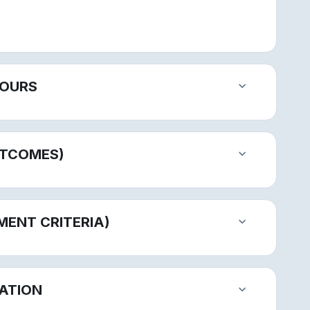
COURS
Replier
UTCOMES)
Replier
MENT CRITERIA)
Replier
RATION
Replier