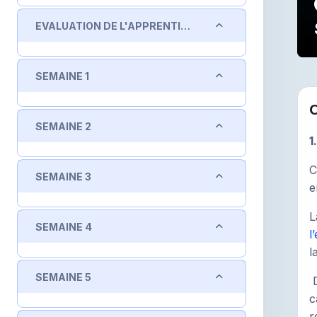
Replier
EVALUATION DE L'APPRENTISSAGE & PONDERATION
Replier
SEMAINE 1
R
Replier
SEMAINE 2
1
C
Replier
SEMAINE 3
e
L
Replier
SEMAINE 4
l
l
Replier
SEMAINE 5
D
c
r