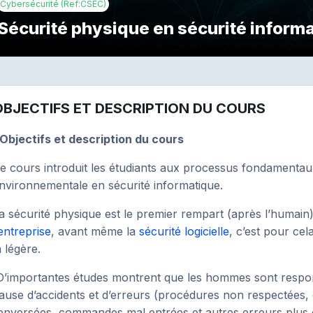
Cybersécurité (Ref:CSEC)
Sécurité physique en sécurité inform
ésumé de section
OBJECTIFS ET DESCRIPTION DU COURS
.Objectifs et description du cours
e cours introduit les étudiants aux processus fondamentaux 
nvironnementale en sécurité informatique.
a sécurité physique est le premier rempart (après l’humain
’entreprise
, avant même la
sécurité logicielle
, c’est pour cel
a légère.
’importantes études montrent que les hommes sont resp
ause d’accidents et d’erreurs (procédures non respectées, é
enversées, commandes mal entrées et autres erreurs plus 