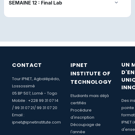
SEMAINE 12 : Final Lab
Replier
UN 
CONTACT
IPNET
D'E
INSTITUTE OF
Tour IPNET, Agbalépédo,
UNI
TECHNOLOGY
Lossossimè
INN
05 BP 507, Lomé - Togo
Etudiants mais déjà
Mobile : +228 99 31 07 14
Des ins
certifiés
/ 99 31 07 21/ 99 31 07 20
pointe
Procédure
Email :
format
d'inscription
ipnet@ipnetinstitute.com
IPNET 
Découpage de
d'ense
l'année