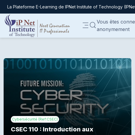
La Plateforme E-Learning de IPNet Institute of Technology (IPNe
Passer au contenu principal
Vous êtes conne
ACTIVER/DÉSACTIVER
anonymement
Panneau latéral
Cybersécurité (Ref:CSEC)
CSEC 110 : Introduction aux